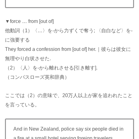
▼force … from [out of]
他動詞（1）〈…〉を-から力ずくで奪う; 〈自白など〉を-
に強要する
They forced a confession from [out of] her.｜彼らは彼女に
無理やり白状させた.
（2）〈人〉を-から離れさせる[引き離す].
（コンパスローズ英和辞典）
ここでは（2）の意味で、20万人以上が家を追われたこと
を言っている。
And in New Zealand, police say six people died in
a fire at a small hotel serving foreign travelers.