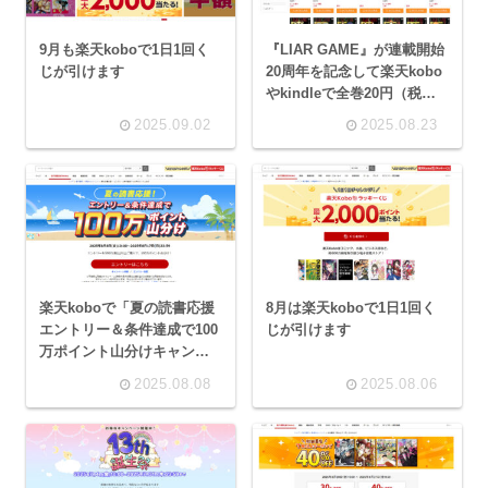
9月も楽天koboで1日1回く
『LIAR GAME』が連載開始
じが引けます
20周年を記念して楽天kobo
やkindleで全巻20円（税込
み22円）のセールを行って
2025.09.02
2025.08.23
います
楽天koboで「夏の読書応援
8月は楽天koboで1日1回く
エントリー＆条件達成で100
じが引けます
万ポイント山分けキャンペ
ーン」というのが行われて
2025.08.08
2025.08.06
います