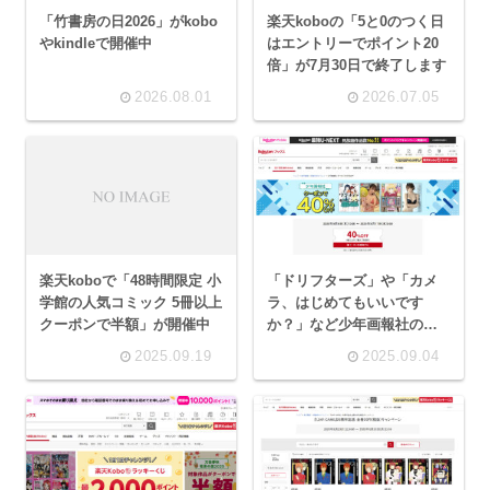
「竹書房の日2026」がkobo
楽天koboの「5と0のつく日
やkindleで開催中
はエントリーでポイント20
倍」が7月30日で終了します
2026.08.01
2026.07.05
楽天koboで「48時間限定 小
「ドリフターズ」や「カメ
学館の人気コミック 5冊以上
ラ、はじめてもいいです
クーポンで半額」が開催中
か？」など少年画報社の書
籍が楽天koboでクーポンで
2025.09.19
2025.09.04
40％OFF