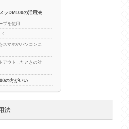
メラDM100の活用法
ープを使用
ード
をスマホやパソコンに
トアウトしたときの対
00の方がいい
用法