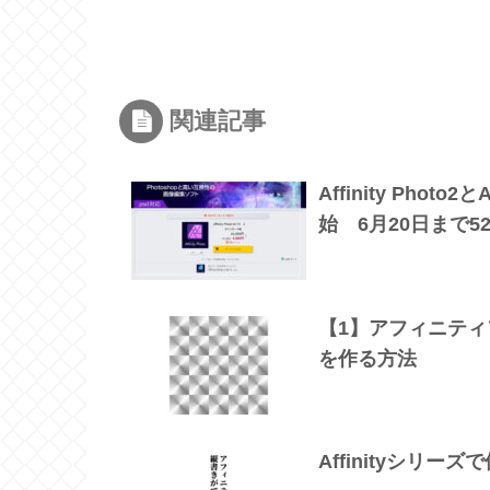
関連記事
Affinity Phot
始 6月20日まで
【1】アフィニテ
を作る方法
Affinityシリ