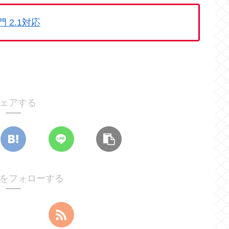
門 2.1対応
ェアする
lifeをフォローする