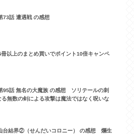
73話 遭遇戦 の感想
の5冊以上のまとめ買いでポイント10倍キャンペ
第95話 無名の大魔族 の感想 ソリテールの刺
なる無数の剣による攻撃は魔法ではなく呪いな
話 仙台結界②（せんだいコロニー） の感想 爛生