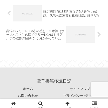
呪術廻戦 第188話 東京第2結界⑦ の感
想 伏黒も鹿紫雲も直線戦法が好きだな
葬送のフリーレン8巻の感想 皇帝酒（ボ
ースハフト）の回でフリーレンはミリア
ルデの結界の解除に3ヶ月かかっていた
電子書籍多読日記
ホーム
サイトマップ
お問い合わせ
プライバシーポリシー
© 2021 電子書籍多読日記.