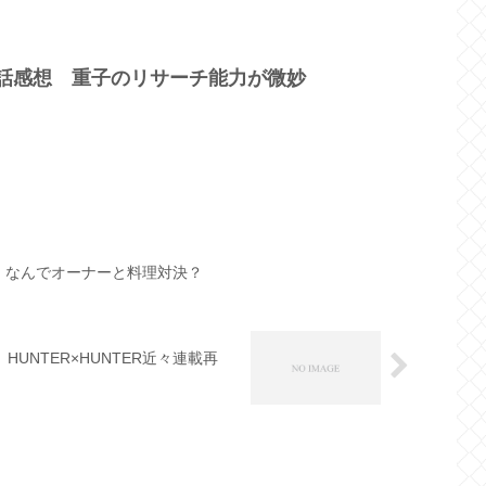
7話感想 重子のリサーチ能力が微妙
想 なんでオーナーと料理対決？
NTER×HUNTER近々連載再