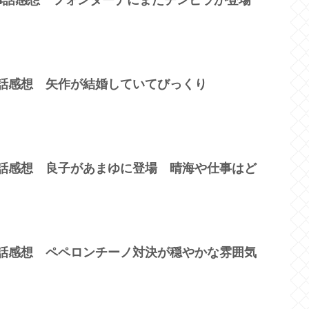
6話感想 矢作が結婚していてびっくり
4話感想 良子があまゆに登場 晴海や仕事はど
5話感想 ペペロンチーノ対決が穏やかな雰囲気