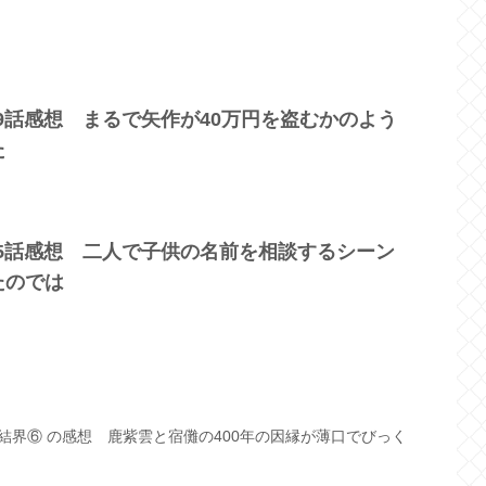
09話感想 まるで矢作が40万円を盗むかのよう
た
15話感想 二人で子供の名前を相談するシーン
たのでは
第2結界⑥ の感想 鹿紫雲と宿儺の400年の因縁が薄口でびっく