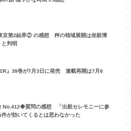
話 東京第2結界② の感想 秤の領域展開は坐殺博
）と判明
NTER』39巻が7月3日に発売 連載再開は7月6
TER No.412◆質問の感想 「出航セレモニーに参
条件が効いてくるとは思わなかった