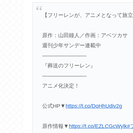
【フリーレンが、アニメとなって旅
原作：山田鐘人／作画：アベツカサ
週刊少年サンデー連載中
————————-
『葬送のフリーレン』
————————-
アニメ化決定！
公式HP▼
https://t.co/DoHhUdiv2g
原作情報▼
https://t.co/EZLCGcWylk
#