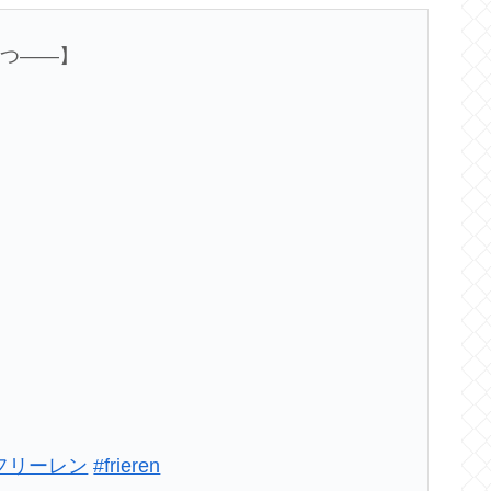
立つ――】
フリーレン
#frieren