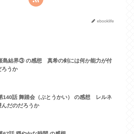
ebooklife
話 桜島結界③ の感想 真希の剣には何か能力が付
だろうか
第140話 舞踏会（ぶとうかい） の感想 レルネ
望んだのだろうか
第67話 穏やかな時間 の感想