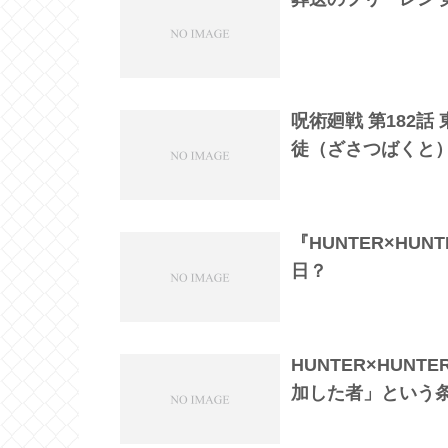
呪術廻戦 第182
徒（ざさつばくと
『HUNTER×HU
日？
HUNTER×HUN
加した者」という