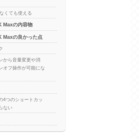
ゃなくても使える
k 4K Maxの内容物
ck 4K Maxの良かった点
ク
ンから音量変更や消
ンオフ操作が可能にな
の4つのショートカッ
らない