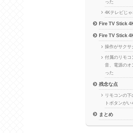
った
4Kテレビじ
Fire TV Stic
Fire TV Sti
操作がサクサ
付属のリモコ
音、電源のオ
った
残念な点
リモコンの下
トボタンがい
まとめ