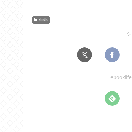
kindle
シ
ebook