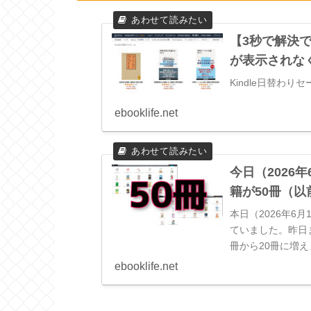
【3秒で解決で
が表示されな
Kindle日替わ
ebooklife.net
今日（2026
籍が50冊（以
本日（2026年6月
ていました。昨日
冊から20冊に増
ebooklife.net