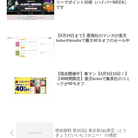
リーでポイント20倍（ハイパーWEEK）
です
【8月24日まで】星海社のマンガが楽天
koboやkindleで最大40％オフのセール中
【現在開催中】春マン【4月9日10日！】
【48時間限定】楽天koboで集英社のコミ
ックが40％オフ
呪術廻戦 第162話 東京第1結界②（とう
きょうだいいちコロニー） の感想