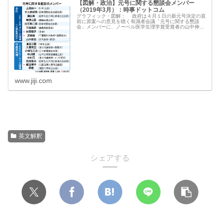
【図解・政治】元号に関する懇談会メンバー
（2019年3月）：時事ドットコム
グラフィック・図解： 政府は４月１日の新元号決定の直
前に原案への意見を聴く有識者会議「元号に関する懇談
会」メンバーに、ノーベル医学生理学賞受賞者の山中伸弥
京都大教授や直木賞作家の林真理子氏ら９人を起用する方
向で検討に入った。平成改元時の懇...
www.jiji.com
英文解釈
シェアする