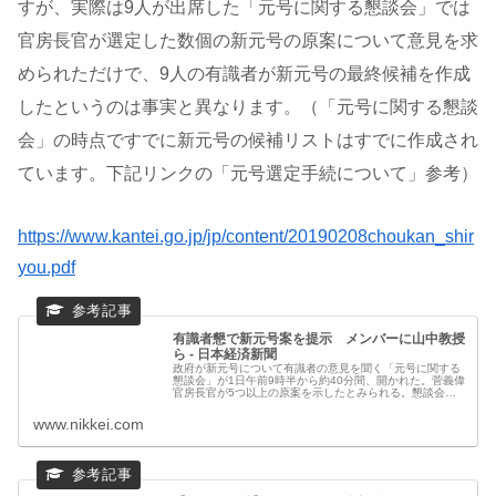
すが、実際は9人が出席した「元号に関する懇談会」では
官房長官が選定した数個の新元号の原案について意見を求
められただけで、9人の有識者が新元号の最終候補を作成
したというのは事実と異なります。（「元号に関する懇談
会」の時点ですでに新元号の候補リストはすでに作成され
ています。下記リンクの「元号選定手続について」参考）
https://www.kantei.go.jp/jp/content/20190208choukan_shir
you.pdf
有識者懇で新元号案を提示 メンバーに山中教授
ら - 日本経済新聞
政府が新元号について有識者の意見を聞く「元号に関する
懇談会」が1日午前9時半から約40分間、開かれた。菅義偉
官房長官が5つ以上の原案を示したとみられる。懇談会に
はノーベル生理学・医学賞を受賞した山中伸弥京大教授や
経団連の榊原定征前会長、直木...
www.nikkei.com