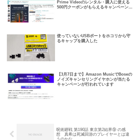
Prime Videoのレンタル・購入に使える
500円クーポンがもらえるキャンペーンが
行われています
使っていないUSBポートをホコリから守
るキャップを購入した
【3月7日まで】Amazon MusicでBoseの
ノイズキャンセリングイヤホンが当たる
キャンペーンが行われています
呪術廻戦 第190話 東京第2結界⑨ の感
想 真希は死滅回游のプレイヤーとは違
うのかな