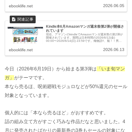
イやつなどが50%還元で購入できます。
2026.06.05
ebooklife.net
Kindle本6月Amazonマンガ週末祭第2弾が開催さ
れています
現在、アマゾンのkindleでAmazonマンガ週末祭の第2弾が
開催されています。期間は日本時間の2026/6/12(金)
00:00〜2026/6/14(日) 23:59です。俺物語!!、魁！！男
塾、極主夫道などが50%還元で購入できます。
2026.06.13
ebooklife.net
今日（2026年6月19日）から始まる第3弾は
「いま旬マン
ガ」
がテーマです。
本なら売るほ、呪術廻戦モジュロなどが50%還元のセール
対象となっています。
個人的には「本なら売るほど」がおすすめです。
話の組み立て方がすごく巧みな作品だなと思いました。4
月に発売されたばかりの最新巻の3巻もセールの対象にな