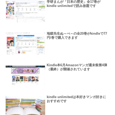
学研まんが「日本の歴史」全17巻が
kindle unlimitedで読み放題です
地獄先生ぬ～べ～の全20巻がkindleで77
円/巻で購入できます
Kindle本6月Amazonマンガ週末祭第4弾
（最終）が開催されています
kindle unlimitedは本好きマンガ好きに
おすすめです